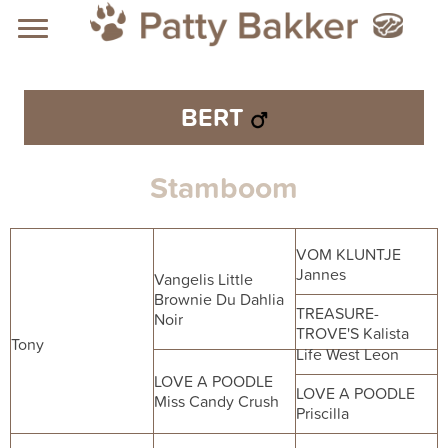
BERT
Stamboom
VOM KLUNTJE
Jannes
Vangelis Little
Brownie Du Dahlia
TREASURE-
Noir
TROVE'S Kalista
Tony
Life West Leon
LOVE A POODLE
LOVE A POODLE
Miss Candy Crush
Priscilla