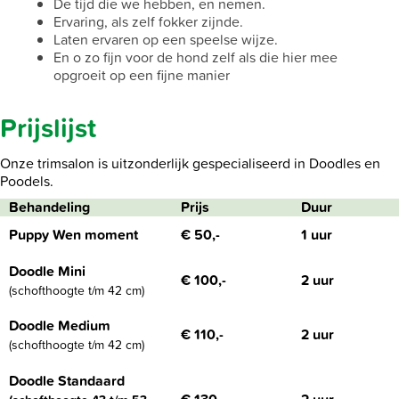
De tijd die we hebben, en nemen.
Ervaring, als zelf fokker zijnde.
Laten ervaren op een speelse wijze.
En o zo fijn voor de hond zelf als die hier mee
opgroeit op een fijne manier
Prijslijst
Onze trimsalon is uitzonderlijk gespecialiseerd in Doodles en
Poodels.
Behandeling
Prijs
Duur
Puppy Wen moment
€ 50,-
1 uur
Doodle Mini
€ 100,-
2 uur
(schofthoogte t/m 42 cm)
Doodle Medium
€ 110,-
2 uur
(schofthoogte t/m 42 cm)
Doodle Standaard