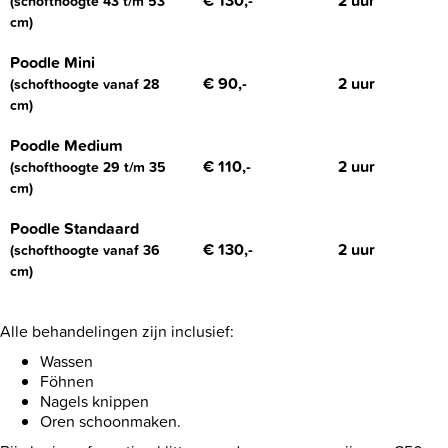
€ 130,-
2 uur
(schofthoogte 43 t/m 53
cm)
Poodle Mini
€ 90,-
2 uur
(schofthoogte vanaf 28
cm)
Poodle Medium
€ 110,-
2 uur
(schofthoogte 29 t/m 35
cm)
Poodle Standaard
€ 130,-
2 uur
(schofthoogte vanaf 36
cm)
Alle behandelingen zijn inclusief:
Wassen
Föhnen
Nagels knippen
Oren schoonmaken.