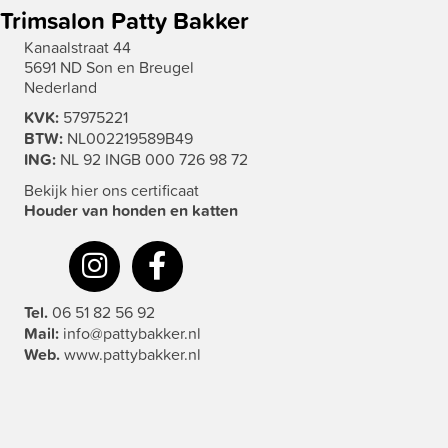
Trimsalon Patty Bakker
Kanaalstraat 44
5691 ND Son en Breugel
Nederland
KVK:
57975221
BTW:
NL002219589B49
ING:
NL 92 INGB 000 726 98 72
Bekijk hier ons certificaat
Houder van honden en katten
Tel.
06 51 82 56 92
Mail:
info@pattybakker.nl
Web.
www.pattybakker.nl