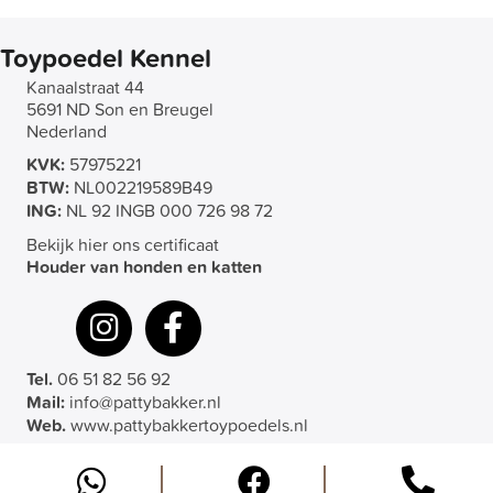
Toypoedel Kennel
Kanaalstraat 44
5691 ND Son en Breugel
Nederland
KVK:
57975221
BTW:
NL002219589B49
ING:
NL 92 INGB 000 726 98 72
Bekijk hier ons certificaat
Houder van honden en katten
Tel.
06 51 82 56 92
Mail:
info@pattybakker.nl
Web.
www.pattybakkertoypoedels.nl